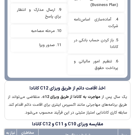
(Business Plan)
9. ارسال مدارک و انتظار
برای پاسخ
4. آماده‌سازی اساس‌نامه
شرکت
10. مرحله مصاحبه
5. باز کردن حساب بانکی در
11. صدور ویزا
کانادا
6. تنظیم امور مالیاتی و
پرداخت حقوق
اخذ اقامت دائم از طریق ویزای C12 کانادا
ال پس از
مهاجرت به کانادا از طریق ویزای c12
، متقاضی می‌تواند از
 برنامه‌های مهاجرتی مانند
اکسپرس اینتری
برای اقامت دائم اقدام کند.
 کاری کانادایی امتیاز مثبتی در این فرآیند محسوب می‌شود.
مقایسه ویزای C10 و C11 و C12 کانادا
مخاطبان
نیاز به