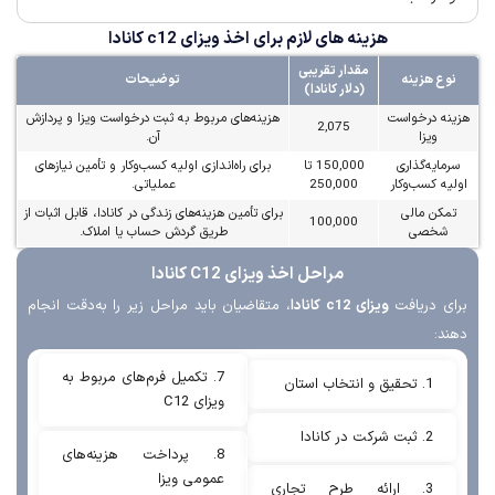
هزینه های لازم برای اخذ ویزای c12 کانادا
مقدار تقریبی
 هزینه
توضیحات
(دلار کانادا)
 درخواست
هزینه‌های مربوط به ثبت درخواست ویزا و پردازش
2,075
ویزا
آن.
یه‌گذاری
150,000 تا
برای راه‌اندازی اولیه کسب‌وکار و تأمین نیازهای
 کسب‌وکار
250,000
عملیاتی.
ن مالی
برای تأمین هزینه‌های زندگی در کانادا، قابل اثبات از
100,000
خصی
طریق گردش حساب یا املاک.
مراحل اخذ ویزای C12 کانادا
 دریافت
ویزای c12 کانادا
، متقاضیان باید مراحل زیر را به‌دقت انجام
:
7. تکمیل فرم‌های مربوط به
1. تحقیق و انتخاب استان
ویزای C12
2. ثبت شرکت در کانادا
8. پرداخت هزینه‌های
عمومی ویزا
3. ارائه طرح تجاری