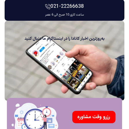
021-22266638
ساعت کاری 10 صبح الی 6 عصر
به‌روزترین اخبار کانادا را در اینستاگرام ما دنبال کنید