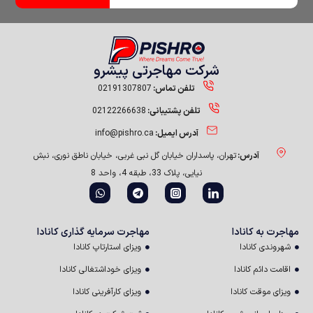
شرکت مهاجرتی پیشرو
تلفن تماس:
02191307807
تلفن پشتیبانی:
02122266638
آدرس ایمیل:
info@pishro.ca
آدرس:
تهران، پاسداران خیابان گل نبی غربی، خیابان ناطق نوری، نبش
نیایی، پلاک 33، طبقه 4، واحد 8
ت به کانادا
مهاجرت سرمایه گذاری کانادا
ندی کانادا
ویزای استارتاپ کانادا
ت دائم کانادا
ویزای خوداشتغالی کانادا
ی موقت کانادا
ویزای کارآفرینی کانادا