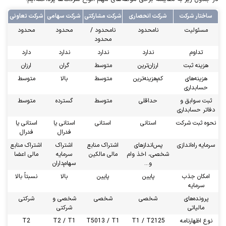
ساختار شرکت
شرکت انحصاری
شرکت مشارکتی
شرکت سهامی
شرکت تعاونی
مسئولیت
نامحدود
نامحدود /
محدود
محدود
محدود
تداوم
ندارد
ندارد
ندارد
دارد
هزینه ثبت
ارزان‌ترین
متوسط
گران
ارزان
هزینه‌های
کم‌هزینه‌ترین
متوسط
بالا
متوسط
حسابداری
ثبت سوابق و
حداقلی
متوسط
گسترده
متوسط
دفاتر حسابداری
نحوه ثبت شرکت
استانی
استانی
استانی یا
استانی یا
فدرال
فدرال
سرمایه راه‌اندازی
پس‌اندازهای
اشتراک منابع
اشتراک
اشتراک منابع
شخصی، اخذ وام
مالی مالکین
سرمایه
مالی اعضا
و…
سهام‌داران
امکان جذب
پایین
پایین
بالا
نسبتاً بالا
سرمایه
پرونده‌های
شخصی
شخصی
شخصی و
شرکتی
مالیاتی
شرکتی
نوع اظهارنامه
T1 / T2125
T5013 / T1
T2 / T1
T2