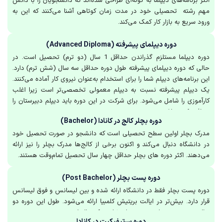
اکثر برنامه‌های دیپلما به گونه‌ای طراحی شده‌اند که دانشجویان را با دانش
مهم رشته تحصیلی خود در مدت زمان کوتاهی آشنا می‌کنند که این به
ورود سریع به بازار کار کمک می‌کند.
دوره دیپلمای پیشرفته (Advanced Diploma)
دوره دیپلما مستلزم گذراندن حداقل 1 سال (دو ترم) تحصیل است. در
حالی که دوره دیپلمای پیشرفته طول دوره حداقل سه سال (شش ترم) دارد.
این برنامه‌های دیپلم شما را برای استخدام به‌عنوان نیروی کار آماده می‌کنند.
یک دیپلم پیشرفته نسبت به دیپلم معمولی تخصصی‌تر است زیرا اغلب
کارآموزی را شامل می‌شود. برای شرکت در این دوره باید دیپلم دبیرستان را
دریافت کرده باشید.
دوره بچلر کالج در کانادا (Bachelor)
مدرک بچلر اولین سطح تحصیلی است که دانشجو در صورت تحصیل خود
در دانشگاه دنبال می‌کند و اکنون برخی از کالج‌ها مدرک بچلر را نیز ارائه
می‌دهند. اکثر دوره های بچلر حداقل چهار سال تحصیل تمام‌وقت هستند.
دوره پست بچلر (Post Bachelor)
دوره پست بچلر فقط در دانشگاه ارائه شده و بین لیسانس و فوق لیسانس
قرار دارد. بیش‌تر در ایالت بریتیش کلمبیا ارائه می‌شود. طول این دوره دو
ساله و در برخی موارد به‌صورت استثنایی یک ساله است.
دوره سرتیفیکیت در کانادا