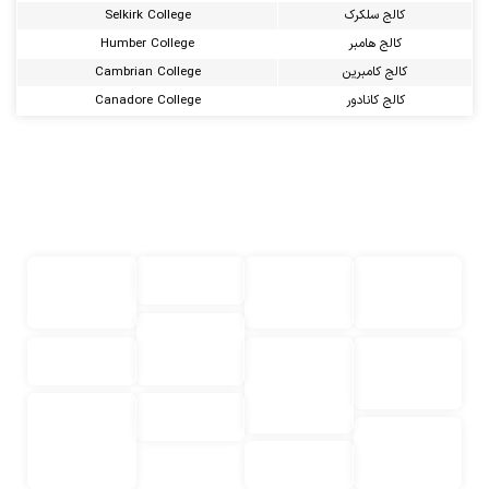
کالج سلکرک
Selkirk College
کالج هامبر
Humber College
کالج کامبرین
Cambrian College
کالج کانادور
Canadore College
لیست بهترین رشته های کالج در کانادا
با تحصیل در این رشته‌ها و پیدا کردن تخصص لازم، فرصت عالی برای
اقامت پس از تحصیل در کا‌لج ها‌ی کا‌ناد‌ا
و کار در این کشور خواهید داشت.
برخی از بهترین رشته‌های کالج در کانادا عبارتند از:
رشته‌های
زبان
زمین‌شناسی
رشته‌های
مهندسی
خارجی
مدیریتی
رشته‌های
علوم
مد و
هنری
داروسازی
کامپیوتر
طراحی
لباس
زیست‌شناسی
رشته‌های
بازرگانی
مربوط به
و اقتصاد
حسابداری
شیمی