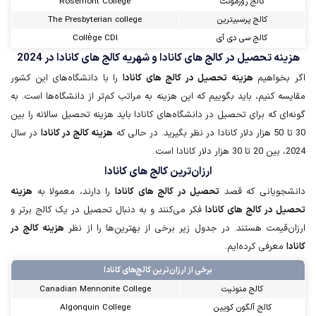
کالج روزمونت
Rosemont College
کالج پرسبیترین
The Presbyterian college
کالج سی دی آی
Collège CDI
هزینه تحصیل در کالج های کانادا و شهریه کالج های کانادا در 2024
اگر بخواهیم
هزینه تحصیل در کالج های کانادا
را با دانشگاه‌های این کشور
مقایسه کنیم، باید بگوییم که این هزینه به مراتب کم‌تر از دانشگاه‌ها است. به
گونه‌ای که برای تحصیل در دانشگاه‌های کانادا باید هزینه تحصیل سالانه را بین
30 تا 50 هزار دلار کانادا در نظر بگیرید. در حالی که
هزینه کالج در کانادا
در سال
2024، بین 20 تا 30 هزار دلار کانادا است.
ارزان‌ترین کا‌لج ها‌ی کا‌ناد‌ا
دانشجویانی که قصد
تحصیل در کا‌لج ها‌ی کا‌ناد‌ا
را دارند، معمولا به
هزینه
تحصیل در کا‌لج ها‌ی کا‌ناد‌ا
فکر می‌کنند و به دنبال تحصیل در یک کالج برتر و
ارزان‌قیمت هستند. در جدول زیر برخی از بهترین‌ها را از نظر
هزینه کالج در
کانادا
معرفی کرده‌ایم.
برخی از ارزان‌ترین کالج‌های کانادا
کالج منونیت
Canadian Mennonite College
کالج آلگون کویین
Algonquin College