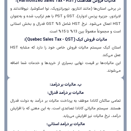
مالیات فروش هماهنگ (Harmonized Sales Tax - HST):
برخی استان‌ها (مانند انتاریو، نیوبرانزویک، نوا اسکوشیا، نیوفاندلند و
لابرادور، جزیره پرنس ادوارد)، GST و PST با هم ترکیب شده و به‌عنوان
HST اعمال می‌شود. نرخ HST شامل 5% GST فدرال و بخش استانی
و مجموعاً معمولاً بین 13% تا 15% است.
مالیات فروش کبک (Quebec Sales Tax - QST):
استان کبک سیستم مالیات فروش خاص خود را دارد که مشابه HST
 می‌کند.
 مالیات‌ها بر قیمت نهایی بسیاری از خریدها و خدمات شما اضافه
شوند.
ب. مالیات بر درآمد:
مالیات بر درآمد فدرال:
می ساکنان کانادا موظف به پرداخت مالیات بر درآمد به دولت فدرال
ند. سیستم مالیاتی کانادا تصاعدی است، به این معنی که با افزایش
مد، نرخ مالیات نیز افزایش می‌یابد.
مالیات بر درآمد استانی: