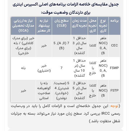
ول مقایسه‌ای خلاصه الزامات برنامه‌های اصلی اکسپرس اینتری
برای دارندگان وضعیت موقت:
نامه
نوع
محل
مدت زمان
سطح زبان
نیاز به
نیاز به ارزیابی
تجربه
تجربه
تجربه کاری
(CLB)
پیشنهاد
مدارک تحصیلی
کاری
کاری
کار معتبر
(ECA)
ماهر
حداقل 1
خیر (برای مدرک
(NOC
سال (در 3
7 (0, A), 5
کانادایی) / بله
CE
کانادا
خیر
0, A,
سال
(B)
(برای مدرک
B)
گذشته)
خارجی)
ماهر
حداقل 1
کانادا
(NOC
سال (در
خیر
FSW
یا
7
بله
0, A,
10 سال
(اختیاری)
خارج
B)
گذشته)
حداقل 2
5 (صحبت/
بله یا
ماهر
کانادا
سال (در 5
شنیدن), 4
گواهینامه
FST
(NOC
یا
خیر
سال
(خواندن/
صلاحیت
B)
خارج
گذشته)
نوشتن)
استانی
وجه
: این جدول خلاصه‌ای است و الزامات کامل را باید در وب‌سایت
رسمی IRCC بررسی کرد. سطح زبان مورد نیاز می‌تواند بسته به جزئیات
ل متفاوت باشد.)