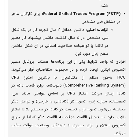
باشد.
Federal Skilled Trades Program (FSTP):
برای کارگران ماهر
در مشاغل فنی مشخص.
الزامات اصلی:
داشتن حداقل ۲ سال تجربه کار در یک شغل
فنی مشخص در ۵ سال گذشته. داشتن پیشنهاد کار معتبر
در کانادا یا گواهینامه صلاحیت استانی در آن شغل. داشتن
سطح زبان مورد نیاز.
رادی که واجد شرایط یکی از این برنامه‌ها هستند، پروفایل مسیر
سپرس اینتری ایجاد کرده و در مجموعه متقاضیان قرار می‌گیرند.
IRCC به‌طور منظم از متقاضیان با بالاترین امتیاز CRS
(Comprehensive Ranking System) دعوت‌نامه برای اقامت دائم در
کانادا ارسال می‌کند. امتیاز CRS بر اساس عواملی مانند سن،
صیلات، مهارت زبان، تجربه کار (کانادایی و خارجی) و عوامل دیگر
محاسبه می‌شود. تجربه کار و تحصیل در کانادا در سیستم CRS امتیاز
لایی دارد که
تبدیل اقامت موقت به اقامت دائم کانادا
از طریق
سپرس اینتری را برای بسیاری از دارندگان وضعیت موقت جذاب
کند.