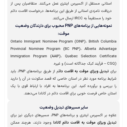
استانی مستقل از اکسپرس اینتری عمل می‌کنند. متقاضیان پس از
دریافت نامزدی استانی از طریق این برنامه‌ها، درخواست اقامت دائم
خود را مستقیماً به IRCC ارسال می‌کنند.
نمونه‌هایی از برنامه‌های PNP محبوب برای دارندگان وضعیت
موقت:
Ontario Immigrant Nominee Program (OINP)، British Columb
Provincial Nominee Program (BC PNP)، Alberta Advanta
Immigration Program (AAIP)، Quebec Selection Certifica
ای
تبدیل ویزای موقت به اقامت دائ
م از طریق برنامه‌های PNP، باید
یط برنامه مورد نظر در استان خاصی که قصد سکونت در آن را دارید
بررسی و برآورده کنید. این برنامه‌ها به افراد با ارتباط قوی با یک
تان خاص فرصت خوبی برای اقامت دائم در کانادا می‌دهند.
سایر مسیرهای تبدیل وضعیت
ه بر اکسپرس اینتری و برنامه‌های PNP، مسیرهای دیگری نیز برای
دیل ویزای موقت به اقامت دائم کانادا
وجود دارند، هرچند ممکن