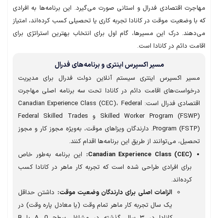
رت اقتصادی فدرال و استانی صورت می‌گیرد. این برنامه‌ها به افرادی
ا وضعیت موقت در کانادا تجربه کاری یا تحصیلی کسب کرده‌اند، امتیاز
هند. درک این مسیرها، گام اول برای انتخاب بهترین استراتژی برای
 دائم در کانادا است.
مسیر اکسپرس اینتری و برنامه‌های فدرال
یر اکسپرس اینتری سیستم آنلاین دولت فدرال برای مدیریت
خواست‌های اقامت دائم در کانادا تحت سه برنامه اصلی مهاجرت
اقتصادی فدرال است: Canadian Experience Class (CEC)، Federal
Skilled Worker Program (FSWP) و Federal Skilled Trades
Program (FSTP). دارندگان ویزاهای موقت، به‌ویژه مجوز کار و مجوز
یل، می‌توانند از طریق این برنامه‌ها اقدام کنند.
Canadian Experience Class (CEC):
این برنامه به‌طور خاص
برای افرادی طراحی شده است که تجربه کار ماهر در کانادا کسب
کرده‌اند.
الزامات اصلی برای دارندگان وضعیت موقت:
داشتن حداقل
یک سال تجربه کار ماهر تمام وقت (یا معادل پاره وقت) در
کانادا در ۳ سال گذشته در مشاغل سطح 0، A یا B