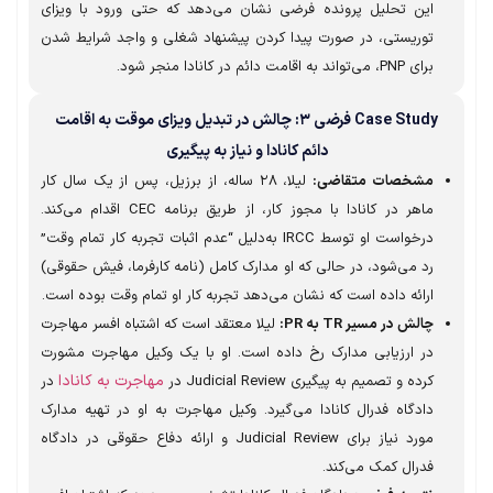
این تحلیل پرونده فرضی نشان می‌دهد که حتی ورود با ویزای
توریستی، در صورت پیدا کردن پیشنهاد شغلی و واجد شرایط شدن
برای PNP، می‌تواند به اقامت دائم در کانادا منجر شود.
Case Study فرضی ۳: چالش در تبدیل ویزای موقت به اقامت
دائم کانادا و نیاز به پیگیری
مشخصات متقاضی:
لیلا، ۲۸ ساله، از برزیل، پس از یک سال کار
ماهر در کانادا با مجوز کار، از طریق برنامه CEC اقدام می‌کند.
درخواست او توسط IRCC به‌دلیل “عدم اثبات تجربه کار تمام وقت”
رد می‌شود، در حالی که او مدارک کامل (نامه کارفرما، فیش حقوقی)
ارائه داده است که نشان می‌دهد تجربه کار او تمام وقت بوده است.
چالش در مسیر TR به PR:
لیلا معتقد است که اشتباه افسر مهاجرت
در ارزیابی مدارک رخ داده است. او با یک وکیل مهاجرت مشورت
مهاجرت به کانادا
کرده و تصمیم به پیگیری Judicial Review در
در
دادگاه فدرال کانادا می‌گیرد. وکیل مهاجرت به او در تهیه مدارک
مورد نیاز برای Judicial Review و ارائه دفاع حقوقی در دادگاه
فدرال کمک می‌کند.