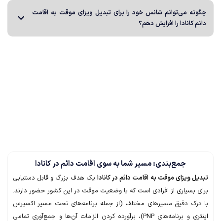
ه می‌توانم شانس خود را برای تبدیل ویزای موقت به اقامت
 کانادا را افزایش دهم؟
توجه مهم:
عات این مقاله صرفاً برای آگاهی عمومی و درک کلی از تبدیل ویزای
 به اقامت دائم و برنامه‌های مرتبط است. قوانین و برنامه‌های
رتی پیچیده و در حال تغییر هستند. آمارهای ارائه شده (به‌صورت
فی) و مثال‌های فرضی نمونه واقعی پرونده‌ها نیستند و نتایج آن‌ها
گونه تضمینی برای نتایج پرونده‌های واقعی شما ایجاد نمی‌کند
. برای
ابی دقیق شرایط و اقدام برای اقامت دائم در کانادا، حتماً با یک
جرت واجد شرایط (RCIC یا وکیل دادگستری) مشورت کنید.
جمع‌بندی: مسیر شما به سوی اقامت دائم در کانادا
 ویزای موقت به اقامت دائم در کانادا
یک هدف بزرگ و قابل دستیابی
 بسیاری از افرادی است که با وضعیت موقت در این کشور حضور دارند.
رک دقیق مسیرهای مختلف (از جمله برنامه‌های تحت مسیر اکسپرس
اینتری و برنامه‌های PNP)، برآورده کردن الزامات آن‌ها و جمع‌آوری تمامی