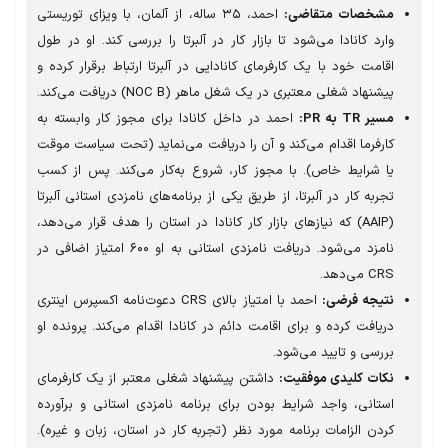
مشخصات متقاضی:
احمد، ۳۵ ساله، از آلمان، با ویزای توریستی
وارد کانادا می‌شود تا بازار کار در آلبرتا را بررسی کند. او در طول
اقامت خود با یک کارفرمای کانادایی در آلبرتا ارتباط برقرار کرده و
پیشنهاد شغلی معتبری در یک شغل ماهر (NOC B) دریافت می‌کند.
مسیر TR به PR:
احمد در داخل کانادا برای مجوز کار وابسته به
کارفرما اقدام می‌کند و آن را دریافت می‌نماید (تحت سیاست موقت
یا شرایط خاص). با مجوز کار، شروع به‌کار می‌کند. پس از کسب
تجربه کار در آلبرتا، از طریق یکی از برنامه‌های نامزدی استانی آلبرتا
(AAIP) که نیازهای بازار کار کانادا در استان را هدف قرار می‌دهد،
نامزد می‌شود. دریافت نامزدی استانی به او ۶۰۰ امتیاز اضافی در
CRS می‌دهد.
نتیجه فرضی:
احمد با امتیاز بالای CRS دعوت‌نامه اکسپرس اینتری
دریافت کرده و برای اقامت دائم در کانادا اقدام می‌کند. پرونده او
بررسی و تایید می‌شود.
نکات کلیدی موفقیت:
داشتن پیشنهاد شغلی معتبر از یک کارفرمای
استانی، واجد شرایط بودن برای برنامه نامزدی استانی و برآورده
کردن الزامات برنامه مورد نظر (تجربه کار در استان، زبان و غیره).