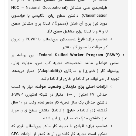
طبقه‌بندی ملی مشاغل (NOC – National Occupational
Classification). داشتن سطح زبان انگلیسی یا فرانسوی
مورد نیاز برای آن شغل (معمولاً CLB 7 برای مشاغل سطح
0 و A و CLB 5 برای مشاغل سطح B).
مناسب برای:
فارغ‌التحصیلان بین‌المللی با PGWP و نیروی
کار موقت با مجوز کار معتبر.
Federal Skilled Worker Program (FSWP):
این برنامه بر
اساس عواملی مانند تحصیلات، تجربه کار، سن، مهارت زبان،
پیشنهاد کار (اختیاری) و سازگاری (Adaptability) امتیاز می‌دهد.
تجربه کار می‌تواند در کانادا یا خارج از کانادا باشد.
الزامات اصلی برای دارندگان وضعیت موقت:
نیاز به کسب
حداقل ۶۷ امتیاز از ۱۰۰ امتیاز در شبکه امتیازی FSWP.
داشتن حداقل یک سال تجربه کار ماهر تمام وقت در ۱۰ سال
گذشته (در کانادا یا خارج از کانادا). داشتن سطح زبان مورد
نیاز. داشتن مدرک تحصیلی ارزیابی شده.
مناسب برای:
افرادی با تجربه کار ماهر بین‌المللی قوی که
ممکن است تجربه کار کانادایی آن‌ها کمتر از الزامات CEC