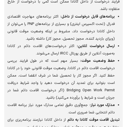
ند درخواست از داخل کانادا ممکن است کمی با درخواست از خارج
وت باشد.
رنامه‌های قابل درخواست از داخل:
اکثر برنامه‌های مهاجرت اقتصادی
فدرال (تحت اکسپرس اینتری) و بسیاری از برنامه‌های PNP را می‌توان از
اخل کانادا درخواست داد، مشروط بر اینکه وضعیت موقت قانونی
یزای بازدید کننده، مجوز تحصیل، مجوز کار) داشته باشید.
رسال درخواست آنلاین:
اکثر درخواست‌های اقامت دائم در کانادا
‌صورت آنلاین از طریق پورتال IRCC ارسال می‌شوند.
فظ وضعیت موقت:
بسیار مهم است که در طول فرایند بررسی
خواست اقامت دائم در کانادا، وضعیت موقت قانونی خود را در کانادا
فظ کنید. اگر مجوز کار یا تحصیل شما در شرف انقضا است، ممکن
ست بتوانید برای تمدید آن درخواست دهید یا واجد شرایط دریافت
Bridging Open Work Permit (اگر درخواست اقامت دائم شما در
یان است و شرایط را برآورده می‌کنید) باشید.
ارک مورد نیاز:
جمع‌آوری دقیق تمامی مدارک مورد نیاز برنامه اقامت
ائم انتخابی شما ضروری است.
ل اقامت موقت کانادا به دائم
از داخل کانادا نیازمند برنامه‌ریزی برای