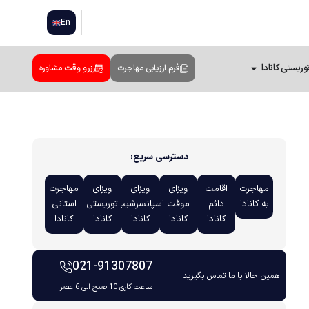
En
وریستی کانادا
فرم ارزیابی مهاجرت
رزرو وقت مشاوره
دسترسی سریع:
مهاجرت
اقامت
ویزای
ویزای
ویزای
مهاجرت
به کانادا
دائم
موقت
اسپانسرشیپ
توریستی
استانی
کانادا
کانادا
کانادا
کانادا
کانادا
021-91307807
همین حالا با ما تماس بگیرید
ساعت کاری 10 صبح الی 6 عصر