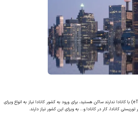
اگر در کشورهایی که معافیت ویزا یا توافق‌نامه مجوز سفر الکترونیکی (eTA) با کانادا ندارند ساکن هستید، برای ورود به کشور کانادا نیاز به انواع ویزای