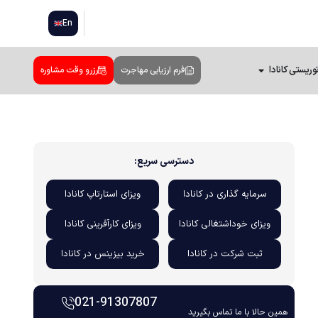
En
وریستی کانادا
فرم ارزیابی مهاجرت
رزرو وقت مشاوره
دسترسی سریع:
سرمایه گذاری در کانادا
ویزای استارتاپ کانادا
ویزای خوداشتغالی کانادا
ویزای کارآفرینی کانادا
ثبت شرکت در کانادا
خرید بیزینس در کانادا
021-91307807
همین حالا با ما تماس بگیرید