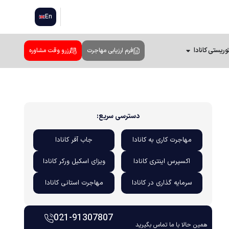
En
وریستی کانادا
فرم ارزیابی مهاجرت
رزرو وقت مشاوره
دسترسی سریع:
مهاجرت کاری به کانادا
جاب آفر کانادا
اکسپرس اینتری کانادا
ویزای اسکیل ورکر کانادا
سرمایه گذاری در کانادا
مهاجرت استانی کانادا
021-91307807
همین حالا با ما تماس بگیرید