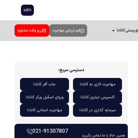
En
وریستی کانادا
فرم ارزیابی مهاجرت
رزرو وقت مشاوره
دسترسی سریع:
مهاجرت کاری به کانادا
جاب آفر کانادا
اکسپرس اینتری کانادا
ویزای اسکیل ورکر کانادا
سرمایه گذاری در کانادا
مهاجرت استانی کانادا
021-91307807
همین حالا با ما تماس بگیرید