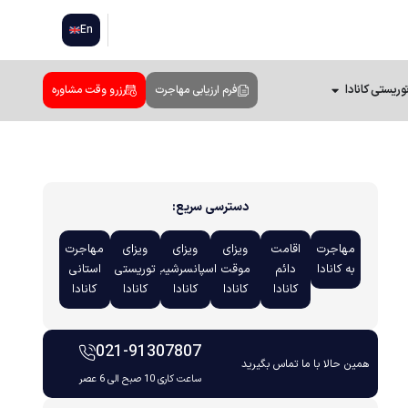
En
وریستی کانادا
فرم ارزیابی مهاجرت
رزرو وقت مشاوره
دسترسی سریع:
مهاجرت
اقامت
ویزای
ویزای
ویزای
مهاجرت
به کانادا
دائم
موقت
اسپانسرشیپ
توریستی
استانی
کانادا
کانادا
کانادا
کانادا
کانادا
021-91307807
همین حالا با ما تماس بگیرید
ساعت کاری 10 صبح الی 6 عصر